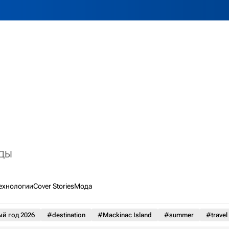
НДЫ
ехнологии
Cover Stories
Мода
й год 2026
#destination
#Mackinac Island
#summer
#travel