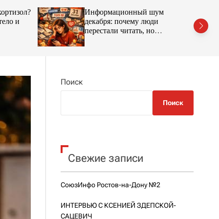
h
h
кортизол?
Информационный шум
c
o
тело и
декабря: почему люди
l
перестали читать, но
o
продолжают покупать
r
m
o
d
e
Поиск
Поиск
Свежие записи
СоюзИнфо Ростов-на-Дону №2
ИНТЕРВЬЮ С КСЕНИЕЙ ЗДЕПСКОЙ-
САЦЕВИЧ