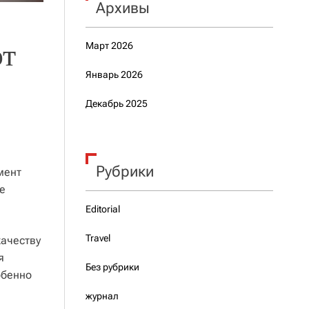
Архивы
ют
Март 2026
Январь 2026
Декабрь 2025
Рубрики
мент
е
Editorial
Travel
качеству
я
Без рубрики
обенно
журнал