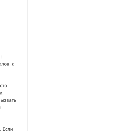
:
алов, а
сто
и,
вызвать
я
. Если