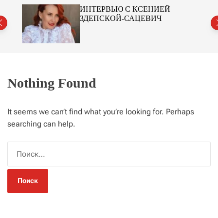
r
№2
ИНТЕРВЬЮ С КСЕНИЕЙ
m
ЗДЕПСКОЙ-САЦЕВИЧ
o
d
e
Nothing Found
It seems we can’t find what you’re looking for. Perhaps
searching can help.
Н
а
й
т
и
: