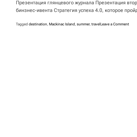
Презентация глянцевого журнала Презентация втор
бинзнес-ивента Стратегия успеха 4.0, которое прой
o
Tagged
destination
,
Mackinac Island
,
summer
,
travel
Leave a Comment
n
С
о
ю
з
И
н
ф
о
Р
о
с
т
о
в
-
н
а
-