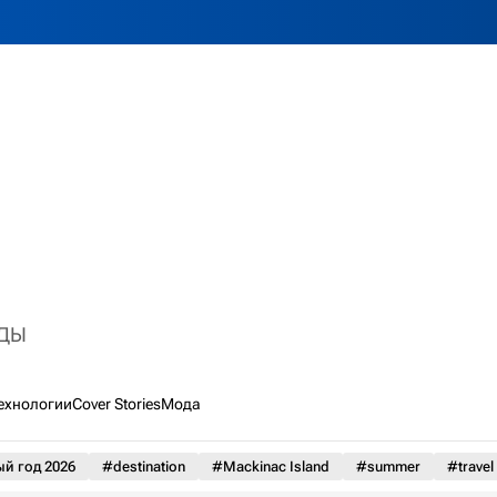
НДЫ
ехнологии
Cover Stories
Мода
й год 2026
#destination
#Mackinac Island
#summer
#travel