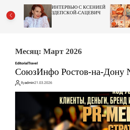
в-на-Дону
ИНТЕРВЬЮ С КСЕНИЕЙ
ЗДЕПСКОЙ-САЦЕВИЧ
Месяц:
Март 2026
Editorial
Travel
СоюзИнфо Ростов-на-Дону
By
admin
21.03.2026