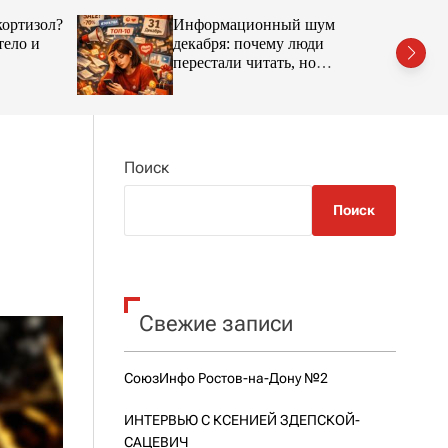
h
h
кортизол?
Информационный шум
c
o
тело и
декабря: почему люди
l
перестали читать, но
o
продолжают покупать
r
m
o
d
e
Поиск
Поиск
Свежие записи
СоюзИнфо Ростов-на-Дону №2
ИНТЕРВЬЮ С КСЕНИЕЙ ЗДЕПСКОЙ-
САЦЕВИЧ