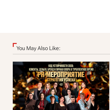
Д
о
н
у
№
2
You May Also Like: