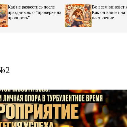
Как не развестись после
Во всем виноват 
праздников: о “проверке на
Как он влияет на 
прочность”
настроение
 №2