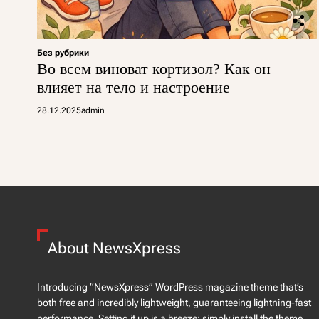
Без рубрики
Во всем виноват кортизол? Как он
влияет на тело и настроение
28.12.2025
admin
About NewsXpress
Introducing “NewsXpress” WordPress magazine theme that’s
both free and incredibly lightweight, guaranteeing lightning-fast
performance. Setting it up is a breeze: simply install the theme,