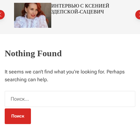
r
№2
ИНТЕРВЬЮ С КСЕНИЕЙ
m
ЗДЕПСКОЙ-САЦЕВИЧ
o
d
e
Nothing Found
It seems we can’t find what you’re looking for. Perhaps
searching can help.
Н
а
й
т
и
: