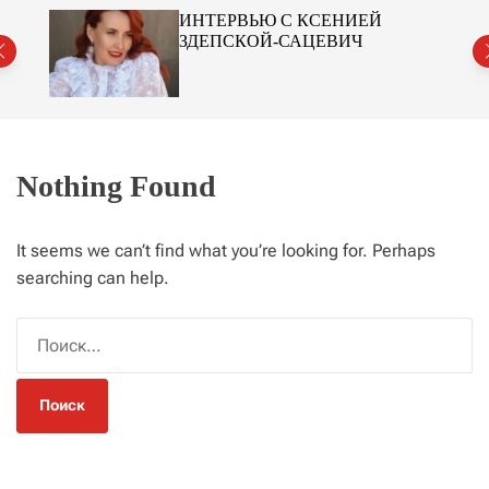
r
№2
ИНТЕРВЬЮ С КСЕНИЕЙ
m
ЗДЕПСКОЙ-САЦЕВИЧ
o
d
e
Nothing Found
It seems we can’t find what you’re looking for. Perhaps
searching can help.
Н
а
й
т
и
: